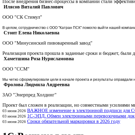
После внедрения бизнес-процессы в компании стали эффективн
Илясов Виталий Павлович
ООО "СК Стимул"
В целом, сотрудничество с ООО "Катран ПСК" помогло выйти нашей компан
Стонт Елена Николаевна
ООО "Минусинский пивоваренный завод"
Реализация проекта прошла в заданные сроки и бюджет, были
Хаметшина Роза Нурисламовна
ООО "ССМ"
Мы четко сформулировали цели в начале проекта и результаты оправдали 
Фролова Людмила Андреевна
ЗАО "Энерпред Холдинг"
Проект был сложен в реализации, но совместными усилиями 
ВАЖНОЕ изменение в электронной подписи для 
03 июня 2026
1С-ЭПД. Обмен электронными перевозочными док
03 июня 2026
Сроки обязательной маркировки в 2026 году
03 июня 2026