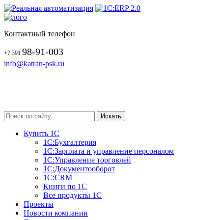
Контактный телефон
98-91-003
+7 391
info@katran-psk.ru
Купить 1С
1С:Бухгалтерия
1С:Зарплата и управление персоналом
1С:Управление торговлей
1С:Документооборот
1С:CRM
Книги по 1С
Все продукты 1С
Проекты
Новости компании