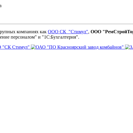
а
 крупных компаниях как
ООО
СК
"Стимул"
,
ООО "РемСтройТо
ение персоналом" и "1С:Бухгалтерия".