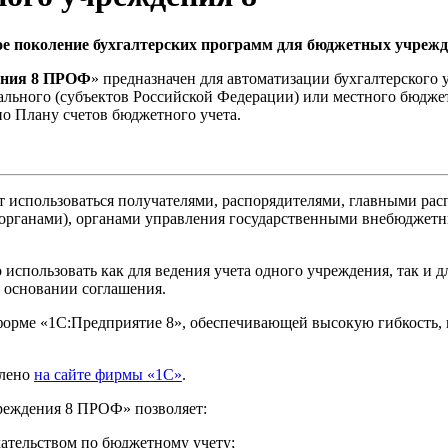
е поколение бухгалтерских программ для бюджетных учреж
дения 8 ПРОФ
» предназначен для автоматизации бухгалтерского
льного (субъектов Российской Федерации) или местного бюджет
о Плану счетов бюджетного учета.
 использоваться получателями, распорядителями, главными рас
 органами), органами управления государственными внебюджет
пользовать как для ведения учета одного учреждения, так и дл
 основании соглашения.
орме «1С:Предприятие 8», обеспечивающей высокую гибкость, н
влено
на сайте фирмы «1С»
.
реждения 8 ПРОФ» позволяет:
дательством по бюджетному учету;