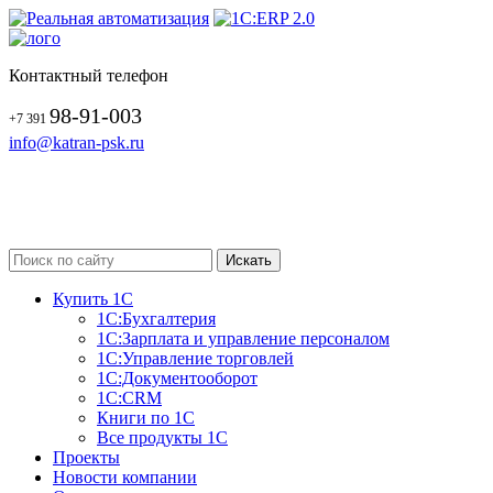
Контактный телефон
98-91-003
+7 391
info@katran-psk.ru
Купить 1С
1С:Бухгалтерия
1С:Зарплата и управление персоналом
1С:Управление торговлей
1С:Документооборот
1С:CRM
Книги по 1С
Все продукты 1С
Проекты
Новости компании