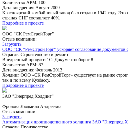
Количество АРМ:
100
Дата внедрения:
Август 2009
Красноярский комбайновый завод был создан в 1942 году. Это
странах СНГ составляет 40%.
Подробнее о проекте
ООО "СК РемСтройТорг"
Отзыв компании:
Загрузить
ООО "СК "РемСтройТорг" ускоряет согласование документов 
Отрасль:
Строительство и ремонт
Внедренный продукт:
1С: Документооборот 8
Количество АРМ:
87
Дата внедрения:
Февраль 2013
Холдинг ООО «СК РемСтройТорг» существует на рынке строите
так и по всему Кузбассу.
Подробнее о проекте
ЗАО "Энерпред Холдинг"
Фролова Людмила Андреевна
Отзыв компании:
Загрузить
Автоматизация производственного холдинга ЗАО "Энерпред Хо
Отрасль:
Производство