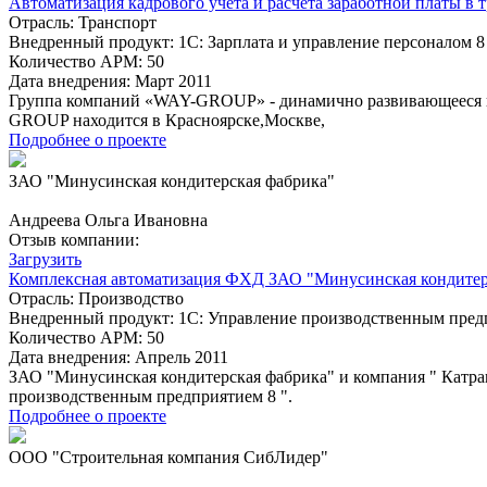
Автоматизация кадрового учета и расчета заработной платы 
Отрасль:
Транспорт
Внедренный продукт:
1С: Зарплата и управление персоналом 8
Количество АРМ:
50
Дата внедрения:
Март 2011
Группа компаний «WAY-GROUP» - динамично развивающееся п
GROUP находится в Красноярске,Москве,
Подробнее о проекте
ЗАО "Минусинская кондитерская фабрика"
Андреева Ольга Ивановна
Отзыв компании:
Загрузить
Комплексная автоматизация ФХД ЗАО "Минусинская кондитерс
Отрасль:
Производство
Внедренный продукт:
1С: Управление производственным пред
Количество АРМ:
50
Дата внедрения:
Апрель 2011
ЗАО "Минусинская кондитерская фабрика" и компания " Катра
производственным предприятием 8 ".
Подробнее о проекте
ООО "Строительная компания СибЛидер"