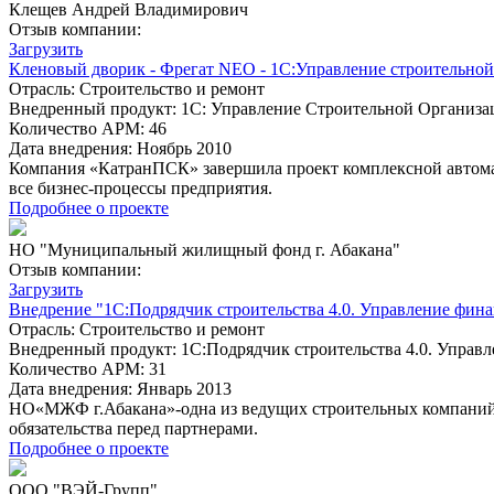
Клещев Андрей Владимирович
Отзыв компании:
Загрузить
Кленовый дворик - Фрегат NEO - 1С:Управление строительной
Отрасль:
Строительство и ремонт
Внедренный продукт:
1С: Управление Строительной Организац
Количество АРМ:
46
Дата внедрения:
Ноябрь 2010
Компания «КатранПСК» завершила проект комплексной автома
все бизнес-процессы предприятия.
Подробнее о проекте
НО "Муниципальный жилищный фонд г. Абакана"
Отзыв компании:
Загрузить
Внедрение "1С:Подрядчик строительства 4.0. Управление фин
Отрасль:
Строительство и ремонт
Внедренный продукт:
1С:Подрядчик строительства 4.0. Управ
Количество АРМ:
31
Дата внедрения:
Январь 2013
НО«МЖФ г.Абакана»-одна из ведущих строительных компаний 
обязательства перед партнерами.
Подробнее о проекте
ООО "ВЭЙ-Групп"