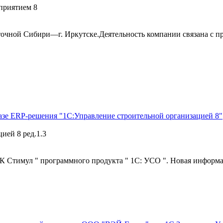
приятием 8
сточной Сибири—г. Иркутске.Деятельность компании связана с 
зе ERP-решения "1С:Управление строительной организацией 8"
ией 8 ред.1.3
К Стимул " программного продукта " 1С: УСО ". Новая информа