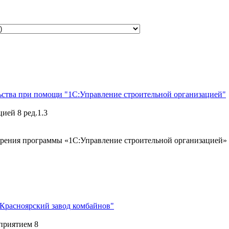
ства при помощи "1С:Управление строительной организацией"
ией 8 ред.1.3
дрения программы «1С:Управление строительной организацией»
 Красноярский завод комбайнов"
приятием 8