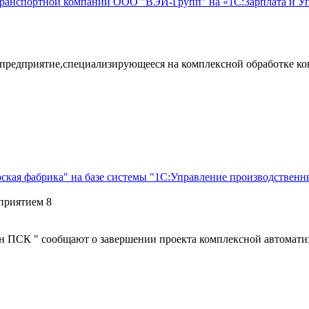
в транспортной компании ООО "ВЭЙ-Групп" на «1С:Зарплата и У
редприятие,специализирующееся на комплексной обработке ко
кая фабрика" на базе системы "1С:Управление производственн
приятием 8
н ПСК " сообщают о завершении проекта комплексной автоматиз