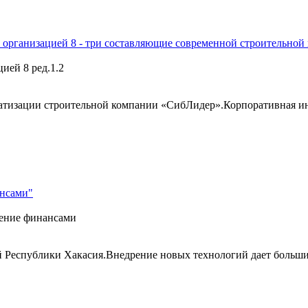
 организацией 8 - три составляющие современной строительно
ией 8 ред.1.2
тизации строительной компании «СибЛидер».Корпоративная ин
ансами"
ление финансами
Республики Хакасия.Внедрение новых технологий дает больший