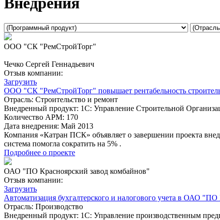
Внедрения
ООО "СК "РемСтройТорг"
Чечко Сергей Геннадьевич
Отзыв компании:
Загрузить
ООО "СК "РемСтройТорг" повышает рентабельность строитель
Отрасль:
Строительство и ремонт
Внедренный продукт:
1С: Управление Строительной Организац
Количество АРМ:
170
Дата внедрения:
Май 2013
Компания «Катран ПСК» объявляет о завершении проекта вне
система помогла сократить на 5% .
Подробнее о проекте
ОАО "ПО Красноярский завод комбайнов"
Отзыв компании:
Загрузить
Автоматизация бухгалтерского и налогового учета в ОАО "ПО
Отрасль:
Производство
Внедренный продукт:
1С: Управление производственным пред