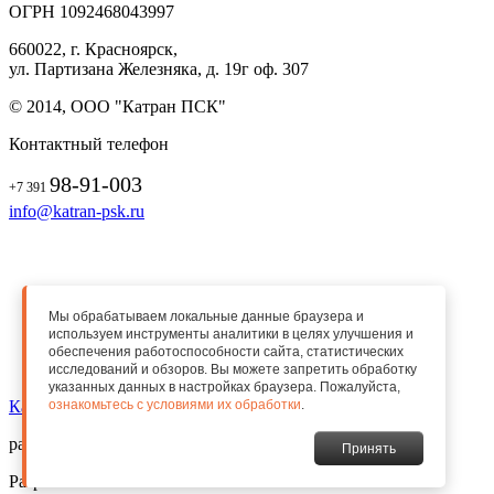
ОГРН 1092468043997
660022, г. Красноярск,
ул. Партизана Железняка, д. 19г оф. 307
© 2014, ООО "Катран ПСК"
Контактный телефон
98-91-003
+7 391
info@katran-psk.ru
О компании
Мы обрабатываем локальные данные браузера и
Купить 1С
используем инструменты аналитики в целях улучшения и
Наши проекты
обеспечения работоспособности сайта, статистических
Услуги компании
исследований и обзоров. Вы можете запретить обработку
указанных данных в настройках браузера. Пожалуйста,
Карта сайта
ознакомьтесь с условиями их обработки
.
работает на
1С-Битрикс
Принять
Разработка сайта —